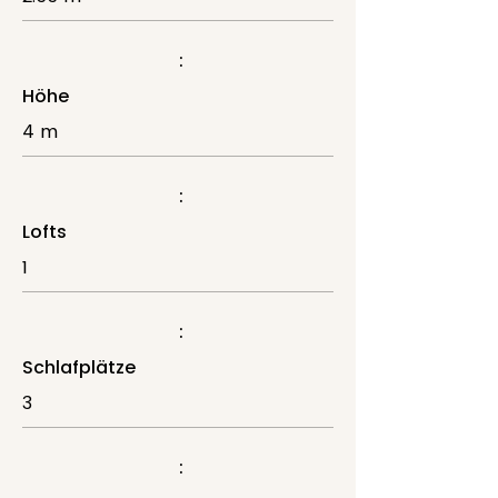
:
Höhe
4 m
:
Lofts
1
:
Schlafplätze
3
: