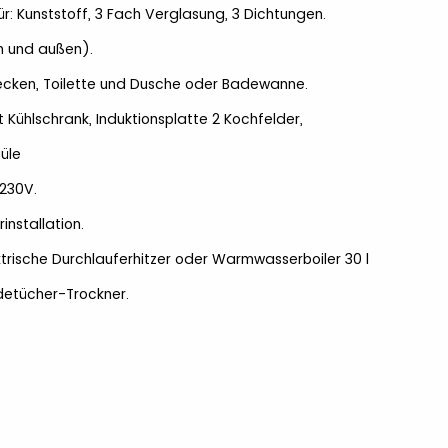
r: Kunststoff, 3 Fach Verglasung, 3 Dichtungen.
n und außen).
ken, Toilette und Dusche oder Badewanne.
 Kühlschrank, Induktionsplatte 2 Kochfelder,
üle
 230V.
nstallation.
rische Durchlauferhitzer oder Warmwasserboiler 30 l
adetücher-Trockner.