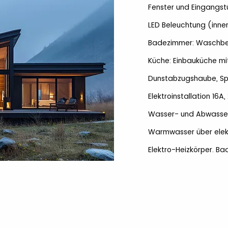
Fenster und Eingangstü
LED Beleuchtung (inne
Badezimmer: Waschbec
Küche: Einbauküche mit
Dunstabzugshaube, Sp
Elektroinstallation 16A,
Wasser- und Abwasseri
Warmwasser über elekt
Elektro-Heizkörper. B